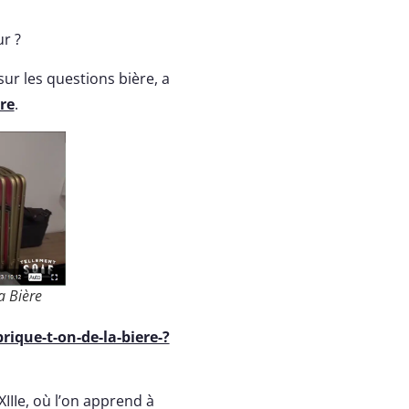
r ?
sur les questions bière, a
re
.
a Bière
ique-t-on-de-la-biere-?
XIIIe, où l’on apprend à