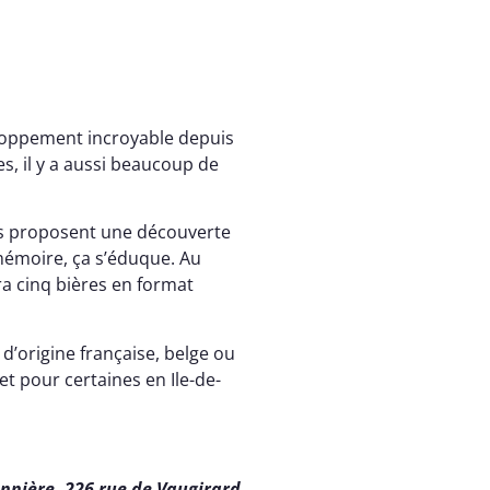
eloppement incroyable depuis
, il y a aussi beaucoup de
us proposent une découverte
 mémoire, ça s’éduque. Au
ra cinq bières en format
d’origine française, belge ou
et pour certaines en Ile-de-
nnière, 226 rue de Vaugirard,