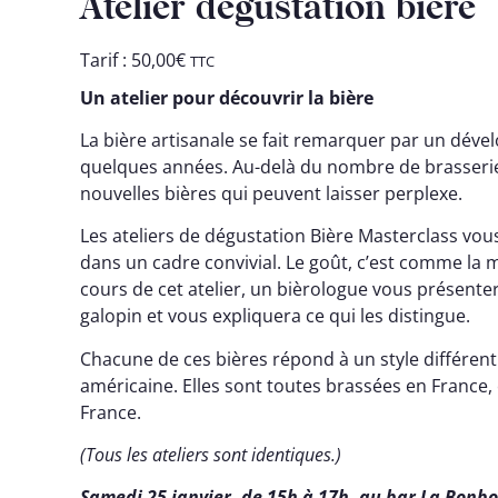
Atelier dégustation bière
Tarif :
50,00
€
TTC
Un atelier pour découvrir la bière
La bière artisanale se fait remarquer par un dév
quelques années. Au-delà du nombre de brasseries
nouvelles bières qui peuvent laisser perplexe.
Les ateliers de dégustation Bière Masterclass vo
dans un cadre convivial. Le goût, c’est comme la
cours de cet atelier, un bièrologue vous présente
galopin et vous expliquera ce qui les distingue.
Chacune de ces bières répond à un style différent 
américaine. Elles sont toutes brassées en France, 
France.
(Tous les ateliers sont identiques.)
Samedi 25 janvier, de 15h à 17h, au bar La Bonbo