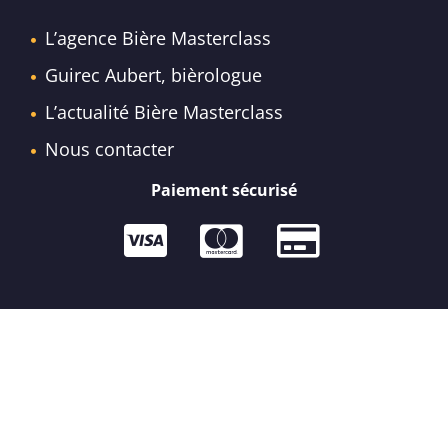
L’agence Bière Masterclass
Guirec Aubert, bièrologue
L’actualité Bière Masterclass
Nous contacter
Paiement sécurisé
Mentions légales
·
Conditions générales de vente
·
Politique de confidentialité
ATTENTION, L’ABUS D’ALCOOL EST
DANGEREUX POUR LA SANTÉ. À CONSOMMER
AVEC MODÉRATION.