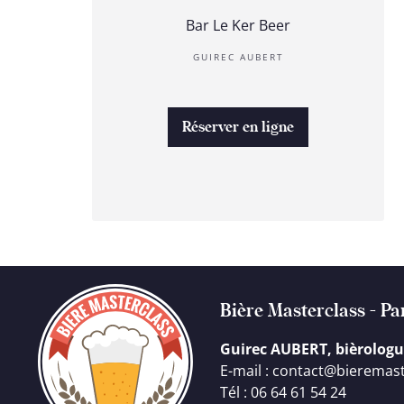
Bar Le Ker Beer
GUIREC AUBERT
Réserver en ligne
Bière Masterclass - Pa
Guirec AUBERT, bièrolo
E-mail : contact@bieremast
Tél : 06 64 61 54 24